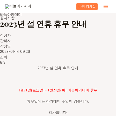
콘
나의 강의실
텐
Main
츠
바늘아카데미
공지사항
로
Men
2023년 설 연휴 휴무 안내
건
너
뛰
작성자
기
관리자
작성일
2023-01-14 09:26
조회
813
2023년 설 연휴 휴무 안내
1월21일(토요일) ~1월24일(화) 바늘아카데미 휴무
휴무일에는 아카데미 수업이 없습니다.
감사합니다.