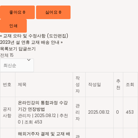
좋아요
0
싫어요
0
인쇄
«
교재 오타 및 수정사항 (도안편집)
2023년 설 연휴 교재 배송 안내
»
목록보기
답글쓰기
전체 15
작
추
번호
제목
성
작성일
조회
천
자
온라인강의 통합과정 수강
관
공지
기간 연장방법
리
2025.08.12
0
453
사항
관리자
|
2025.08.12
|
추천
자
0
|
조회 453
해외거주자 결제 및 교재 배
관