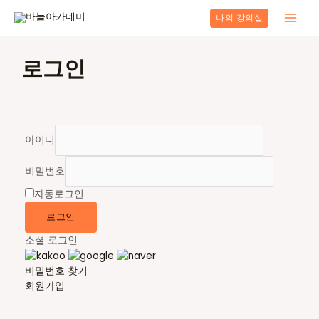
콘
나의 강의실
텐
Main
츠
로
Men
로그인
건
너
뛰
기
아이디
비밀번호
자동로그인
로그인
소셜 로그인
비밀번호 찾기
회원가입