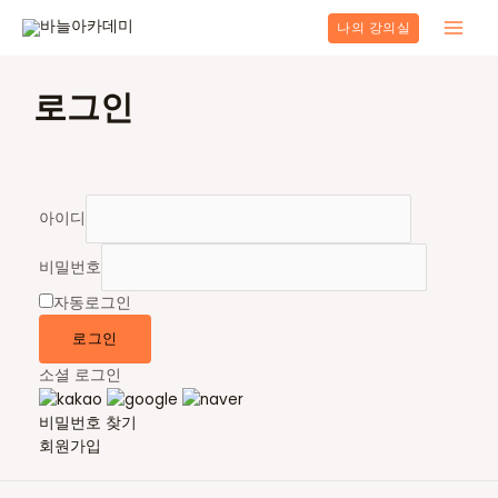
콘
나의 강의실
텐
Main
츠
로
Men
로그인
건
너
뛰
기
아이디
비밀번호
자동로그인
로그인
소셜 로그인
비밀번호 찾기
회원가입