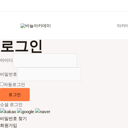
콘
텐
츠
로
아카
건
너
로그인
뛰
기
아이디
비밀번호
자동로그인
로그인
소셜 로그인
비밀번호 찾기
회원가입