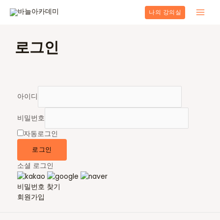
콘
나의 강의실
텐
Main
츠
로
Men
로그인
건
너
뛰
기
아이디
비밀번호
자동로그인
로그인
소셜 로그인
비밀번호 찾기
회원가입