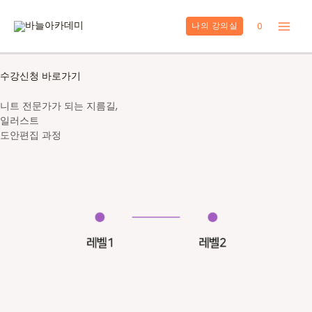
콘
텐
0
나의 강의실
Main
츠
로
Men
건
수강신청 바로가기
너
뛰
니트 전문가가 되는 지름길,
기
일러스트
도안편집 과정