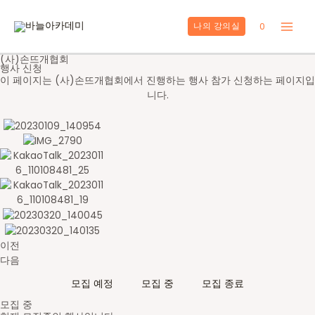
콘
텐
0
나의 강의실
Main
츠
로
(사)손뜨개협회
Men
건
행사 신청
너
이 페이지는 (사)손뜨개협회에서 진행하는 행사 참가 신청하는 페이지입
뛰
니다.
기
이전
다음
모집 예정
모집 중
모집 종료
모집 중