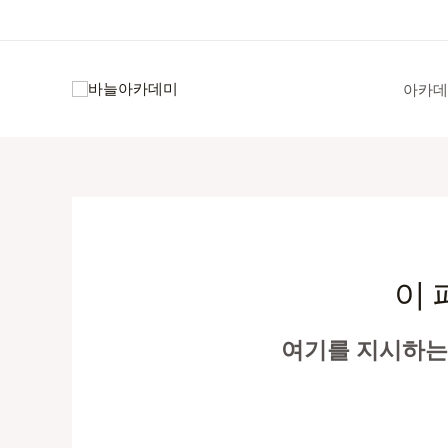
콘
텐
츠
로
아카데
건
너
뛰
기
이 
여기를 지시하는 