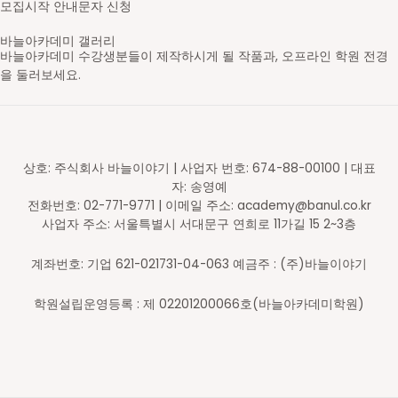
모집시작 안내문자 신청
바늘아카데미 갤러리
바늘아카데미 수강생분들이 제작하시게 될 작품과, 오프라인 학원 전경
을 둘러보세요.
영문도안 읽고 숄 만들기
레이스무늬 민소매
스틱 배색 가디건
브리오쉬 탑다운 스웨터
셋인슬리브 자켓
새들 롱 가디건
스트랜디드 세로배색 요크 스웨터
가로무늬 요크 스웨터
브이넥 래글런 스웨터
라운드넥 래글런 스웨터
브리오쉬 조끼
브리오쉬 숄
스틱 배색 숄카라 조끼
아란무늬 하프집업
브이넥 조끼
라운드넥 박스형 스웨터
배색 숄 카라 조끼
앞판무늬 사선주머니 후드 가디건
래글런 스웨터
주머니 달린 가디건
코바늘 기호
무늬 도안
대바늘 무늬도안
의류도식화
바늘아카데미 학원
바늘아카데미 학원
바늘아카데미 학원
DSC05630-2_s
영문도안 읽고 숄 만들기
니트패턴 레벨1 - 무늬뜨기
니트패턴 레벨2
니트패턴 레벨3 - 브리오쉬
셋인슬리브 자켓
탑다운 니팅 레벨3
스트랜디드 세로배색 요크 스웨터
가로무늬 요크 스웨터
브이넥 래글런 스웨터
라운드넥 래글런 스웨터
니트패턴 레벨3 - 브리오쉬
니트패턴 레벨3 - 브리오쉬
니트패턴 레벨2 - 배색&스틱
니트패턴 레벨1 - 무늬뜨기
브이넥 조끼
라운드넥 박스형 스웨터
배색 숄 카라 조끼
앞판무늬 사선주머니 후드 가디건
래글런 스웨터
주머니 달린 가디건
일러스트 도안편집
일러스트 도안편집
일러스트 도안편집
일러스트 도안편집
오프라인 강의 신청 후 수강하게 될 학원입니다.
오프라인 강의 신청 후 수강하게 될 학원입니다.
오프라인 강의 신청 후 수강하게 될 학원입니다.
상호: 주식회사 바늘이야기 | 사업자 번호: 674-88-00100 | 대표
자: 송영예
전화번호: 02-771-9771 | 이메일 주소: academy@banul.co.kr
사업자 주소: 서울특별시 서대문구 연희로 11가길 15 2~3층
계좌번호: 기업 621-021731-04-063 예금주 : (주)바늘이야기
학원설립운영등록 : 제 02201200066호(바늘아카데미학원)