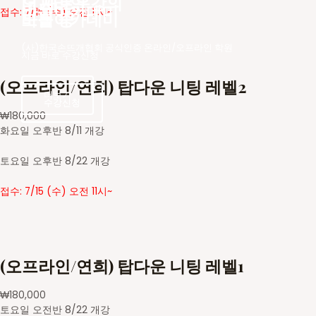
더 새로운
오프라인 강의
바늘아카데미
접수: 7/15 (수) 오전 11시~
바늘아카데미
모집 중
(사)한국손뜨개협회 공식인증 온라인/오프라인 학원
지금 바로 수강신청
(오프라인/연희) 탑다운 니팅 레벨2
더보기
수강신청
수강신청
₩
180,000
화요일 오후반 8/11 개강
토요일 오후반 8/22 개강
접수: 7/15 (수) 오전 11시~
(오프라인/연희) 탑다운 니팅 레벨1
₩
180,000
토요일 오전반 8/22 개강