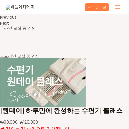
콘
나의 강의실
텐
Main
츠
Previous
로
Men
Next
건
온라인 모집 중 강의
너
뛰
기
오프라인 모집 중 강의
[원데이] 하루만에 완성하는 수편기 클래스
₩
80,000
~
₩
120,000
본 강의는 2:1 수업으로 진행됩니다.