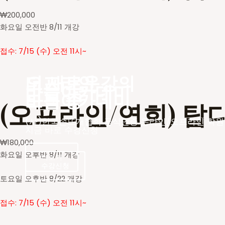
₩
200,000
화요일 오전반 8/11 개강
접수: 7/15 (수) 오전 11시~
더 새로운
오프라인 강의
바늘아카데미
바늘아카데미
모집 중
(오프라인/연희) 탑
(사)한국손뜨개협회 공식인증 온라인/오프라인 학원
지금 바로 수강신청
₩
180,000
화요일 오후반 8/11 개강
더보기
수강신청
수강신청
토요일 오후반 8/22 개강
접수: 7/15 (수) 오전 11시~