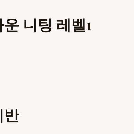
다운 니팅 레벨1
미반