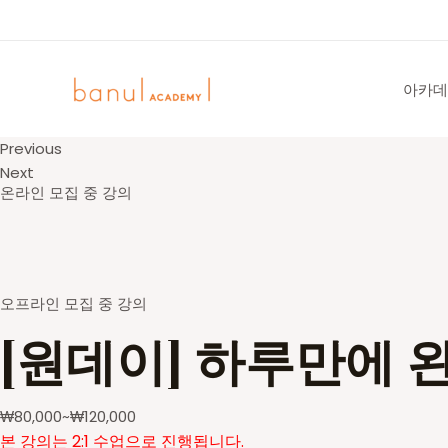
콘
텐
츠
로
아카데
건
너
Previous
뛰
Next
기
온라인 모집 중 강의
오프라인 모집 중 강의
[원데이] 하루만에 
₩
80,000
~
₩
120,000
본 강의는 2:1 수업으로 진행됩니다.