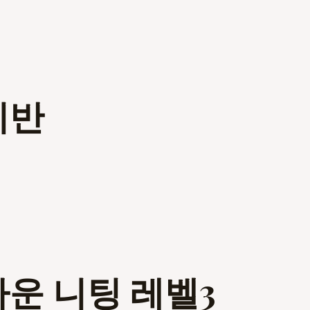
미반
다운 니팅 레벨3