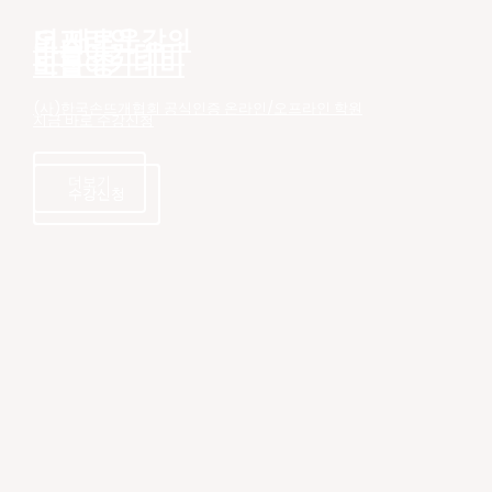
더 새로운
오프라인 강의
바늘아카데미
바늘아카데미
모집 중
(사)한국손뜨개협회 공식인증 온라인/오프라인 학원
지금 바로 수강신청
더보기
수강신청
수강신청