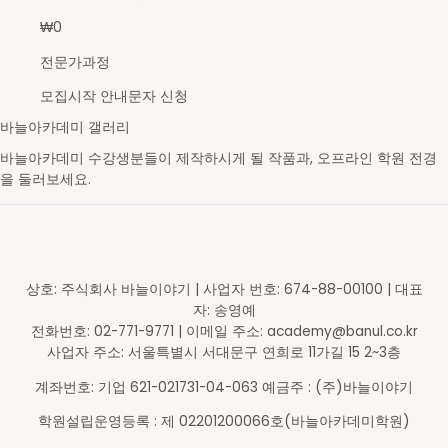
₩
0
전문가과정
모집시작 안내문자 신청
바늘아카데미 갤러리
바늘아카데미 수강생분들이 제작하시게 될 작품과, 오프라인 학원 전경
을 둘러보세요.
영문도안 읽고 숄 만들기
레이스무늬 민소매
스틱 배색 가디건
브리오쉬 탑다운 스웨터
셋인슬리브 자켓
새들 롱 가디건
스트랜디드 세로배색 요크 스웨터
가로무늬 요크 스웨터
브이넥 래글런 스웨터
라운드넥 래글런 스웨터
브리오쉬 조끼
브리오쉬 숄
스틱 배색 숄카라 조끼
아란무늬 하프집업
브이넥 조끼
라운드넥 박스형 스웨터
배색 숄 카라 조끼
앞판무늬 사선주머니 후드 가디건
래글런 스웨터
주머니 달린 가디건
코바늘 기호
무늬 도안
대바늘 무늬도안
의류도식화
바늘아카데미 학원
바늘아카데미 학원
바늘아카데미 학원
DSC05630-2_s
영문도안 읽고 숄 만들기
니트패턴 레벨1 - 무늬뜨기
니트패턴 레벨2
니트패턴 레벨3 - 브리오쉬
셋인슬리브 자켓
탑다운 니팅 레벨3
스트랜디드 세로배색 요크 스웨터
가로무늬 요크 스웨터
브이넥 래글런 스웨터
라운드넥 래글런 스웨터
니트패턴 레벨3 - 브리오쉬
니트패턴 레벨3 - 브리오쉬
니트패턴 레벨2 - 배색&스틱
니트패턴 레벨1 - 무늬뜨기
브이넥 조끼
라운드넥 박스형 스웨터
배색 숄 카라 조끼
앞판무늬 사선주머니 후드 가디건
래글런 스웨터
주머니 달린 가디건
일러스트 도안편집
일러스트 도안편집
일러스트 도안편집
일러스트 도안편집
오프라인 강의 신청 후 수강하게 될 학원입니다.
오프라인 강의 신청 후 수강하게 될 학원입니다.
오프라인 강의 신청 후 수강하게 될 학원입니다.
상호: 주식회사 바늘이야기 | 사업자 번호: 674-88-00100 | 대표
자: 송영예
전화번호: 02-771-9771 | 이메일 주소: academy@banul.co.kr
사업자 주소: 서울특별시 서대문구 연희로 11가길 15 2~3층
계좌번호: 기업 621-021731-04-063 예금주 : (주)바늘이야기
학원설립운영등록 : 제 02201200066호(바늘아카데미학원)