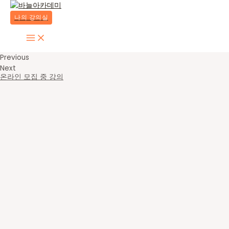
콘
텐
나의 강의실
츠
Main
로
Menu
건
Previous
너
Next
뛰
온라인 모집 중 강의
기