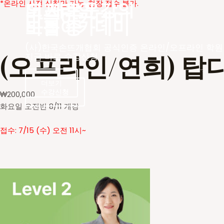
더 새로운
오프라인 강의
*온라인 사전 신청만 가능. 현장 접수 불가.
바늘아카데미
바늘아카데미
모집 중
(사)한국손뜨개협회 공식인증 온라인/오프라인 학원
(오프라인/연희) 탑
지금 바로 수강신청
더보기
수강신청
수강신청
₩
200,000
화요일 오전반 8/11 개강
접수: 7/15 (수) 오전 11시~