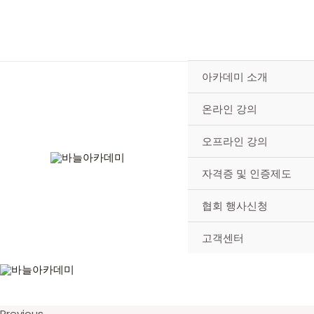
콘
텐
츠
로
건
아카데미 소개
너
뛰
온라인 강의
기
오프라인 강의
자격증 및 인증제도
협회 행사신청
고객센터
Previous