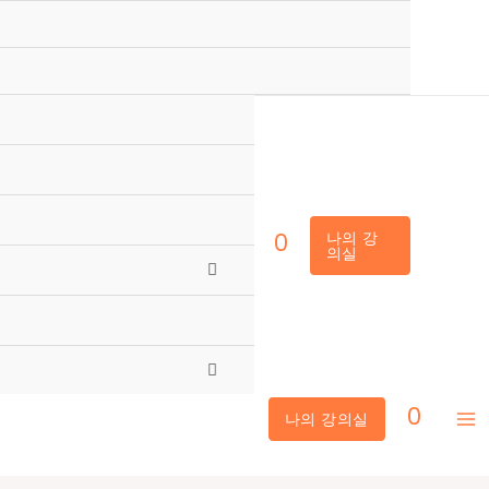
0
나의 강
의실
메
뉴
토
메
0
글
뉴
나의 강의실
Ma
토
M