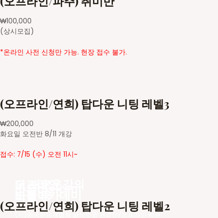
(오프라인/파주) 취미반
₩
100,000
(상시모집)
*온라인 사전 신청만 가능. 현장 접수 불가.
(오프라인/연희) 탑다운 니팅 레벨3
₩
200,000
화요일 오전반 8/11 개강
접수: 7/15 (수) 오전 11시~
더 새로운
오프라인 강의
바늘아카데미
바늘아카데미
모집 중
(오프라인/연희) 탑다운 니팅 레벨2
(사)한국손뜨개협회 공식인증 온라인/오프라인 학원