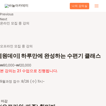
콘
나의 강의실
텐
Main
츠
Previous
로
Men
Next
건
온라인 모집 중 강의
너
뛰
기
오프라인 모집 중 강의
[원데이] 하루만에 완성하는 수편기 클래스
₩
80,000
~
₩
120,000
본 강의는 2:1 수업으로 진행됩니다.
9월과정 접수: 8/26 (수) 11시~
마감