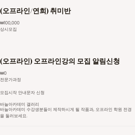
(오프라인/연희) 취미반
₩
100,000
상시모집
(오프라인) 오프라인강의 모집 알림신청
₩
0
전문가과정
모집시작 안내문자 신청
바늘아카데미 갤러리
바늘아카데미 수강생분들이 제작하시게 될 작품과, 오프라인 학원 전경
을 둘러보세요.
영문도안 읽고 숄 만들기
레이스무늬 민소매
스틱 배색 가디건
브리오쉬 탑다운 스웨터
셋인슬리브 자켓
새들 롱 가디건
스트랜디드 세로배색 요크 스웨터
가로무늬 요크 스웨터
브이넥 래글런 스웨터
라운드넥 래글런 스웨터
브리오쉬 조끼
브리오쉬 숄
스틱 배색 숄카라 조끼
아란무늬 하프집업
브이넥 조끼
라운드넥 박스형 스웨터
배색 숄 카라 조끼
앞판무늬 사선주머니 후드 가디건
래글런 스웨터
주머니 달린 가디건
코바늘 기호
무늬 도안
대바늘 무늬도안
의류도식화
바늘아카데미 학원
바늘아카데미 학원
바늘아카데미 학원
DSC05630-2_s
영문도안 읽고 숄 만들기
니트패턴 레벨1 - 무늬뜨기
니트패턴 레벨2
니트패턴 레벨3 - 브리오쉬
셋인슬리브 자켓
탑다운 니팅 레벨3
스트랜디드 세로배색 요크 스웨터
가로무늬 요크 스웨터
브이넥 래글런 스웨터
라운드넥 래글런 스웨터
니트패턴 레벨3 - 브리오쉬
니트패턴 레벨3 - 브리오쉬
니트패턴 레벨2 - 배색&스틱
니트패턴 레벨1 - 무늬뜨기
브이넥 조끼
라운드넥 박스형 스웨터
배색 숄 카라 조끼
앞판무늬 사선주머니 후드 가디건
래글런 스웨터
주머니 달린 가디건
일러스트 도안편집
일러스트 도안편집
일러스트 도안편집
일러스트 도안편집
오프라인 강의 신청 후 수강하게 될 학원입니다.
오프라인 강의 신청 후 수강하게 될 학원입니다.
오프라인 강의 신청 후 수강하게 될 학원입니다.