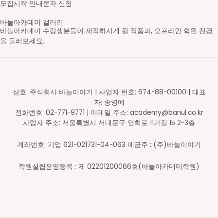
모집시작 안내문자 신청
바늘아카데미 갤러리
바늘아카데미 수강생분들이 제작하시게 될 작품과, 오프라인 학원 전경
을 둘러보세요.
영문도안 읽고 숄 만들기
레이스무늬 민소매
스틱 배색 가디건
브리오쉬 탑다운 스웨터
셋인슬리브 자켓
새들 롱 가디건
스트랜디드 세로배색 요크 스웨터
가로무늬 요크 스웨터
브이넥 래글런 스웨터
라운드넥 래글런 스웨터
브리오쉬 조끼
브리오쉬 숄
스틱 배색 숄카라 조끼
아란무늬 하프집업
브이넥 조끼
라운드넥 박스형 스웨터
배색 숄 카라 조끼
앞판무늬 사선주머니 후드 가디건
래글런 스웨터
주머니 달린 가디건
코바늘 기호
무늬 도안
대바늘 무늬도안
의류도식화
바늘아카데미 학원
바늘아카데미 학원
바늘아카데미 학원
DSC05630-2_s
영문도안 읽고 숄 만들기
니트패턴 레벨1 - 무늬뜨기
니트패턴 레벨2
니트패턴 레벨3 - 브리오쉬
셋인슬리브 자켓
탑다운 니팅 레벨3
스트랜디드 세로배색 요크 스웨터
가로무늬 요크 스웨터
브이넥 래글런 스웨터
라운드넥 래글런 스웨터
니트패턴 레벨3 - 브리오쉬
니트패턴 레벨3 - 브리오쉬
니트패턴 레벨2 - 배색&스틱
니트패턴 레벨1 - 무늬뜨기
브이넥 조끼
라운드넥 박스형 스웨터
배색 숄 카라 조끼
앞판무늬 사선주머니 후드 가디건
래글런 스웨터
주머니 달린 가디건
일러스트 도안편집
일러스트 도안편집
일러스트 도안편집
일러스트 도안편집
오프라인 강의 신청 후 수강하게 될 학원입니다.
오프라인 강의 신청 후 수강하게 될 학원입니다.
오프라인 강의 신청 후 수강하게 될 학원입니다.
상호: 주식회사 바늘이야기 | 사업자 번호: 674-88-00100 | 대표
자: 송영예
전화번호: 02-771-9771 | 이메일 주소: academy@banul.co.kr
사업자 주소: 서울특별시 서대문구 연희로 11가길 15 2~3층
계좌번호: 기업 621-021731-04-063 예금주 : (주)바늘이야기
학원설립운영등록 : 제 02201200066호(바늘아카데미학원)