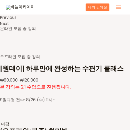
콘
나의 강의실
텐
Main
츠
Previous
로
Men
Next
건
온라인 모집 중 강의
너
뛰
기
오프라인 모집 중 강의
[원데이] 하루만에 완성하는 수편기 클래스
₩
80,000
~
₩
120,000
본 강의는 2:1 수업으로 진행됩니다.
9월과정 접수: 8/26 (수) 11시~
마감