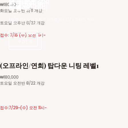
더 새로운
오프라인 강의
바늘아카데미
₩
180,000
바늘아카데미
모집 중
화요일 오후반 8/11 개강
(사)한국손뜨개협회 공식인증 온라인/오프라인 학원
지금 바로 수강신청
토요일 오후반 8/22 개강
접수: 7/15 (수) 오전 11시~
더보기
수강신청
수강신청
(오프라인/연희) 탑다운 니팅 레벨1
₩
180,000
토요일 오전반 8/22 개강
접수:7/29~(수) 오전 11시~