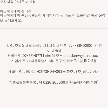
모집시작 안내문자 신청
바늘아카데미 갤러리
바늘아카데미 수강생분들이 제작하시게 될 작품과, 오프라인 학원 전경
을 둘러보세요.
영문도안 읽고 숄 만들기
레이스무늬 민소매
스틱 배색 가디건
브리오쉬 탑다운 스웨터
셋인슬리브 자켓
새들 롱 가디건
스트랜디드 세로배색 요크 스웨터
가로무늬 요크 스웨터
브이넥 래글런 스웨터
라운드넥 래글런 스웨터
브리오쉬 조끼
브리오쉬 숄
스틱 배색 숄카라 조끼
아란무늬 하프집업
브이넥 조끼
라운드넥 박스형 스웨터
배색 숄 카라 조끼
앞판무늬 사선주머니 후드 가디건
래글런 스웨터
주머니 달린 가디건
코바늘 기호
무늬 도안
대바늘 무늬도안
의류도식화
바늘아카데미 학원
바늘아카데미 학원
바늘아카데미 학원
DSC05630-2_s
영문도안 읽고 숄 만들기
니트패턴 레벨1 - 무늬뜨기
니트패턴 레벨2
니트패턴 레벨3 - 브리오쉬
셋인슬리브 자켓
탑다운 니팅 레벨3
스트랜디드 세로배색 요크 스웨터
가로무늬 요크 스웨터
브이넥 래글런 스웨터
라운드넥 래글런 스웨터
니트패턴 레벨3 - 브리오쉬
니트패턴 레벨3 - 브리오쉬
니트패턴 레벨2 - 배색&스틱
니트패턴 레벨1 - 무늬뜨기
브이넥 조끼
라운드넥 박스형 스웨터
배색 숄 카라 조끼
앞판무늬 사선주머니 후드 가디건
래글런 스웨터
주머니 달린 가디건
일러스트 도안편집
일러스트 도안편집
일러스트 도안편집
일러스트 도안편집
오프라인 강의 신청 후 수강하게 될 학원입니다.
오프라인 강의 신청 후 수강하게 될 학원입니다.
오프라인 강의 신청 후 수강하게 될 학원입니다.
상호: 주식회사 바늘이야기 | 사업자 번호: 674-88-00100 | 대표
자: 송영예
전화번호: 02-771-9771 | 이메일 주소: academy@banul.co.kr
사업자 주소: 서울특별시 서대문구 연희로 11가길 15 2~3층
계좌번호: 기업 621-021731-04-063 예금주 : (주)바늘이야기
학원설립운영등록 : 제 02201200066호(바늘아카데미학원)