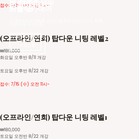
더 새로운
오프라인 강의
바늘아카데미
접수: 7/15 (수) 오전 11시~
바늘아카데미
모집 중
(사)한국손뜨개협회 공식인증 온라인/오프라인 학원
지금 바로 수강신청
(오프라인/연희) 탑다운 니팅 레벨2
더보기
수강신청
수강신청
₩
180,000
화요일 오후반 8/11 개강
토요일 오후반 8/22 개강
접수: 7/15 (수) 오전 11시~
(오프라인/연희) 탑다운 니팅 레벨1
₩
180,000
토요일 오전반 8/22 개강