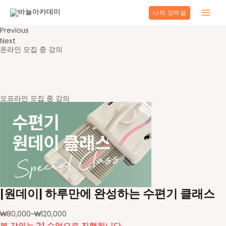
콘
나의 강의실
텐
Main
츠
Previous
로
Men
Next
건
온라인 모집 중 강의
너
뛰
기
오프라인 모집 중 강의
[원데이] 하루만에 완성하는 수편기 클래스
₩
80,000
~
₩
120,000
본 강의는 2:1 수업으로 진행됩니다.