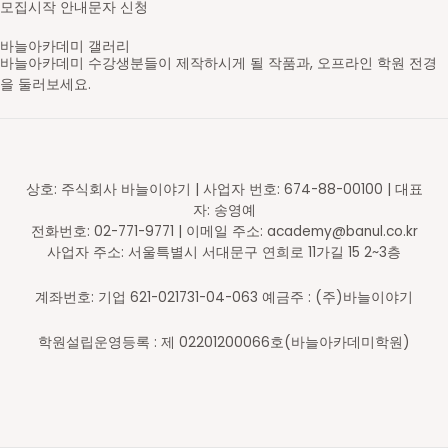
모집시작 안내문자 신청
바늘아카데미 갤러리
바늘아카데미 수강생분들이 제작하시게 될 작품과, 오프라인 학원 전경
을 둘러보세요.
영문도안 읽고 숄 만들기
레이스무늬 민소매
스틱 배색 가디건
브리오쉬 탑다운 스웨터
셋인슬리브 자켓
새들 롱 가디건
스트랜디드 세로배색 요크 스웨터
가로무늬 요크 스웨터
브이넥 래글런 스웨터
라운드넥 래글런 스웨터
브리오쉬 조끼
브리오쉬 숄
스틱 배색 숄카라 조끼
아란무늬 하프집업
브이넥 조끼
라운드넥 박스형 스웨터
배색 숄 카라 조끼
앞판무늬 사선주머니 후드 가디건
래글런 스웨터
주머니 달린 가디건
코바늘 기호
무늬 도안
대바늘 무늬도안
의류도식화
바늘아카데미 학원
바늘아카데미 학원
바늘아카데미 학원
DSC05630-2_s
영문도안 읽고 숄 만들기
니트패턴 레벨1 - 무늬뜨기
니트패턴 레벨2
니트패턴 레벨3 - 브리오쉬
셋인슬리브 자켓
탑다운 니팅 레벨3
스트랜디드 세로배색 요크 스웨터
가로무늬 요크 스웨터
브이넥 래글런 스웨터
라운드넥 래글런 스웨터
니트패턴 레벨3 - 브리오쉬
니트패턴 레벨3 - 브리오쉬
니트패턴 레벨2 - 배색&스틱
니트패턴 레벨1 - 무늬뜨기
브이넥 조끼
라운드넥 박스형 스웨터
배색 숄 카라 조끼
앞판무늬 사선주머니 후드 가디건
래글런 스웨터
주머니 달린 가디건
일러스트 도안편집
일러스트 도안편집
일러스트 도안편집
일러스트 도안편집
오프라인 강의 신청 후 수강하게 될 학원입니다.
오프라인 강의 신청 후 수강하게 될 학원입니다.
오프라인 강의 신청 후 수강하게 될 학원입니다.
상호: 주식회사 바늘이야기 | 사업자 번호: 674-88-00100 | 대표
자: 송영예
전화번호: 02-771-9771 | 이메일 주소: academy@banul.co.kr
사업자 주소: 서울특별시 서대문구 연희로 11가길 15 2~3층
계좌번호: 기업 621-021731-04-063 예금주 : (주)바늘이야기
학원설립운영등록 : 제 02201200066호(바늘아카데미학원)