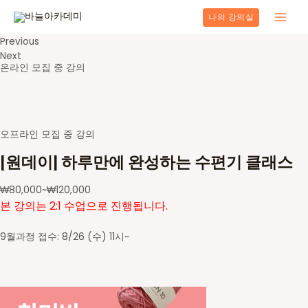
콘
나의 강의실
텐
Main
츠
Previous
로
Men
Next
건
온라인 모집 중 강의
너
뛰
기
오프라인 모집 중 강의
[원데이] 하루만에 완성하는 수편기 클래스
₩
80,000
~
₩
120,000
본 강의는 2:1 수업으로 진행됩니다.
9월과정 접수: 8/26 (수) 11시~