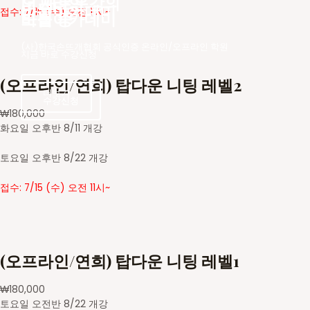
더 새로운
오프라인 강의
바늘아카데미
접수: 7/15 (수) 오전 11시~
바늘아카데미
모집 중
(사)한국손뜨개협회 공식인증 온라인/오프라인 학원
지금 바로 수강신청
(오프라인/연희) 탑다운 니팅 레벨2
더보기
수강신청
수강신청
₩
180,000
화요일 오후반 8/11 개강
토요일 오후반 8/22 개강
접수: 7/15 (수) 오전 11시~
(오프라인/연희) 탑다운 니팅 레벨1
₩
180,000
토요일 오전반 8/22 개강