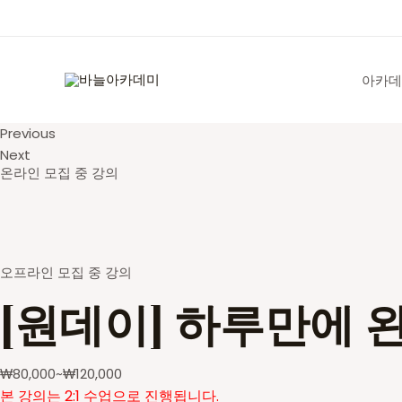
콘
텐
츠
로
아카데
건
너
Previous
뛰
Next
기
온라인 모집 중 강의
오프라인 모집 중 강의
[원데이] 하루만에 
₩
80,000
~
₩
120,000
본 강의는 2:1 수업으로 진행됩니다.