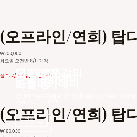
(오프라인/연희) 탑
₩
200,000
화요일 오전반 8/11 개강
더 새로운
오프라인 강의
바늘아카데미
접수: 7/15 (수) 오전 11시~
바늘아카데미
모집 중
(사)한국손뜨개협회 공식인증 온라인/오프라인 학원
지금 바로 수강신청
(오프라인/연희) 탑
더보기
수강신청
수강신청
₩
180,000