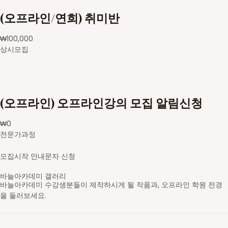
(오프라인/연희) 취미반
₩
100,000
상시모집
(오프라인) 오프라인강의 모집 알림신청
₩
0
전문가과정
모집시작 안내문자 신청
바늘아카데미 갤러리
바늘아카데미 수강생분들이 제작하시게 될 작품과, 오프라인 학원 전경
을 둘러보세요.
영문도안 읽고 숄 만들기
레이스무늬 민소매
스틱 배색 가디건
브리오쉬 탑다운 스웨터
셋인슬리브 자켓
새들 롱 가디건
스트랜디드 세로배색 요크 스웨터
가로무늬 요크 스웨터
브이넥 래글런 스웨터
라운드넥 래글런 스웨터
브리오쉬 조끼
브리오쉬 숄
스틱 배색 숄카라 조끼
아란무늬 하프집업
브이넥 조끼
라운드넥 박스형 스웨터
배색 숄 카라 조끼
앞판무늬 사선주머니 후드 가디건
래글런 스웨터
주머니 달린 가디건
코바늘 기호
무늬 도안
대바늘 무늬도안
의류도식화
바늘아카데미 학원
바늘아카데미 학원
바늘아카데미 학원
DSC05630-2_s
영문도안 읽고 숄 만들기
니트패턴 레벨1 - 무늬뜨기
니트패턴 레벨2
니트패턴 레벨3 - 브리오쉬
셋인슬리브 자켓
탑다운 니팅 레벨3
스트랜디드 세로배색 요크 스웨터
가로무늬 요크 스웨터
브이넥 래글런 스웨터
라운드넥 래글런 스웨터
니트패턴 레벨3 - 브리오쉬
니트패턴 레벨3 - 브리오쉬
니트패턴 레벨2 - 배색&스틱
니트패턴 레벨1 - 무늬뜨기
브이넥 조끼
라운드넥 박스형 스웨터
배색 숄 카라 조끼
앞판무늬 사선주머니 후드 가디건
래글런 스웨터
주머니 달린 가디건
일러스트 도안편집
일러스트 도안편집
일러스트 도안편집
일러스트 도안편집
오프라인 강의 신청 후 수강하게 될 학원입니다.
오프라인 강의 신청 후 수강하게 될 학원입니다.
오프라인 강의 신청 후 수강하게 될 학원입니다.