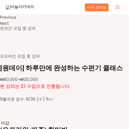
콘
나의 강의실
텐
Main
츠
Previous
로
Men
Next
건
온라인 모집 중 강의
너
뛰
기
오프라인 모집 중 강의
[원데이] 하루만에 완성하는 수편기 클래스
₩
80,000
~
₩
120,000
본 강의는 2:1 수업으로 진행됩니다.
9월과정 접수: 8/26 (수) 11시~
마감