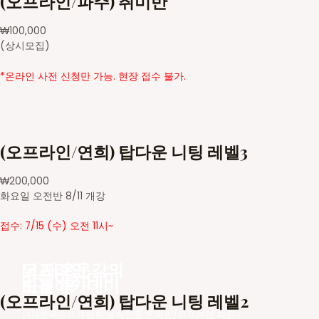
(오프라인/파주) 취미반
₩
100,000
(상시모집)
*온라인 사전 신청만 가능. 현장 접수 불가.
(오프라인/연희) 탑다운 니팅 레벨3
₩
200,000
화요일 오전반 8/11 개강
접수: 7/15 (수) 오전 11시~
더 새로운
오프라인 강의
바늘아카데미
바늘아카데미
모집 중
(오프라인/연희) 탑다운 니팅 레벨2
(사)한국손뜨개협회 공식인증 온라인/오프라인 학원