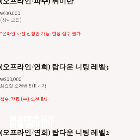
(오프라인/파주) 취미반
₩
100,000
(상시모집)
*온라인 사전 신청만 가능. 현장 접수 불가.
(오프라인/연희) 탑다운 니팅 레벨3
₩
200,000
화요일 오전반 8/11 개강
접수: 7/15 (수) 오전 11시~
더 새로운
오프라인 강의
바늘아카데미
바늘아카데미
모집 중
(오프라인/연희) 탑다운 니팅 레벨2
(사)한국손뜨개협회 공식인증 온라인/오프라인 학원