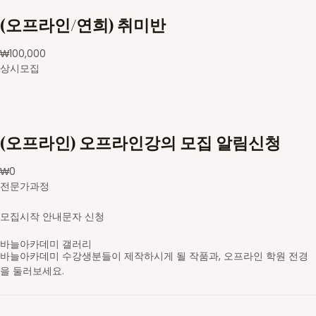
(오프라인/연희) 취미반
₩
100,000
상시모집
(오프라인) 오프라인강의 모집 알림신청
₩
0
전문가과정
모집시작 안내문자 신청
바늘아카데미 갤러리
바늘아카데미 수강생분들이 제작하시게 될 작품과, 오프라인 학원 전경
을 둘러보세요.
영문도안 읽고 숄 만들기
레이스무늬 민소매
스틱 배색 가디건
브리오쉬 탑다운 스웨터
셋인슬리브 자켓
새들 롱 가디건
스트랜디드 세로배색 요크 스웨터
가로무늬 요크 스웨터
브이넥 래글런 스웨터
라운드넥 래글런 스웨터
브리오쉬 조끼
브리오쉬 숄
스틱 배색 숄카라 조끼
아란무늬 하프집업
브이넥 조끼
라운드넥 박스형 스웨터
배색 숄 카라 조끼
앞판무늬 사선주머니 후드 가디건
래글런 스웨터
주머니 달린 가디건
코바늘 기호
무늬 도안
대바늘 무늬도안
의류도식화
바늘아카데미 학원
바늘아카데미 학원
바늘아카데미 학원
DSC05630-2_s
영문도안 읽고 숄 만들기
니트패턴 레벨1 - 무늬뜨기
니트패턴 레벨2
니트패턴 레벨3 - 브리오쉬
셋인슬리브 자켓
탑다운 니팅 레벨3
스트랜디드 세로배색 요크 스웨터
가로무늬 요크 스웨터
브이넥 래글런 스웨터
라운드넥 래글런 스웨터
니트패턴 레벨3 - 브리오쉬
니트패턴 레벨3 - 브리오쉬
니트패턴 레벨2 - 배색&스틱
니트패턴 레벨1 - 무늬뜨기
브이넥 조끼
라운드넥 박스형 스웨터
배색 숄 카라 조끼
앞판무늬 사선주머니 후드 가디건
래글런 스웨터
주머니 달린 가디건
일러스트 도안편집
일러스트 도안편집
일러스트 도안편집
일러스트 도안편집
오프라인 강의 신청 후 수강하게 될 학원입니다.
오프라인 강의 신청 후 수강하게 될 학원입니다.
오프라인 강의 신청 후 수강하게 될 학원입니다.