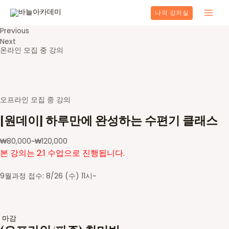
콘
나의 강의실
텐
Main
츠
Previous
로
Men
Next
건
온라인 모집 중 강의
너
뛰
기
오프라인 모집 중 강의
[원데이] 하루만에 완성하는 수편기 클래스
₩
80,000
~
₩
120,000
본 강의는 2:1 수업으로 진행됩니다.
9월과정 접수: 8/26 (수) 11시~
마감