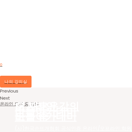
0
나의 강의실
Previous
Next
더 새로운
오프라인 강의
온라인 모집 중 강의
바늘아카데미
바늘아카데미
모집 중
(사)한국손뜨개협회 공식인증 온라인/오프라인 학원