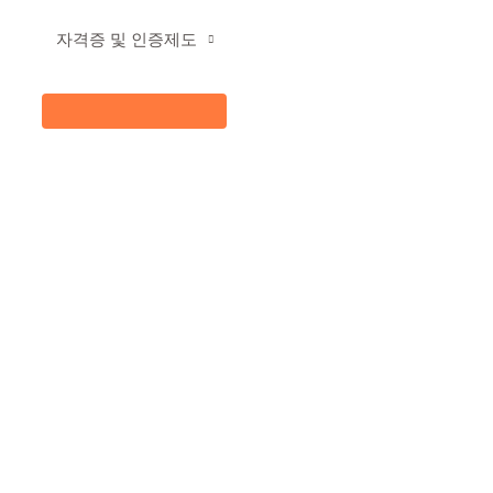
자격증 및 인증제도
메
뉴
토
글