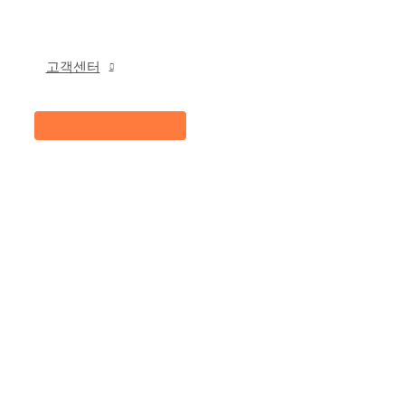
고객센터
메
뉴
토
글