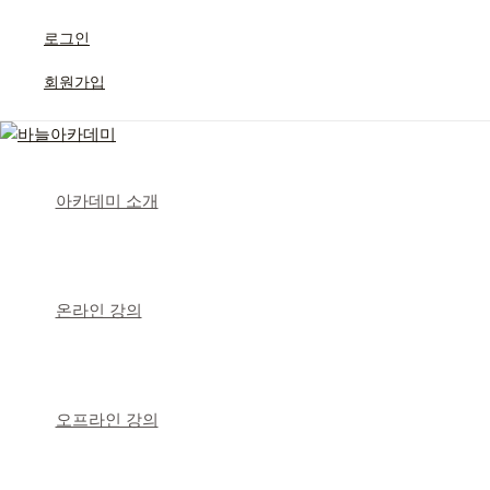
콘
텐
로그인
츠
회원가입
로
건
너
뛰
기
아카데미 소개
온라인 강의
오프라인 강의