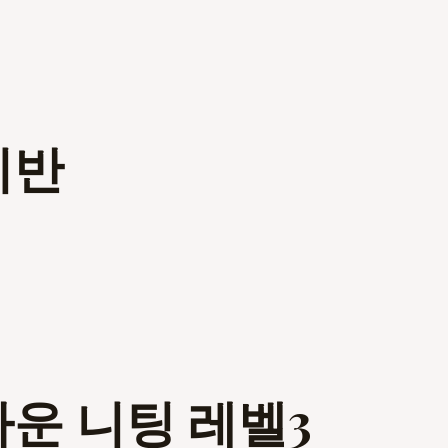
미반
다운 니팅 레벨3