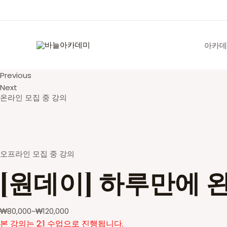
콘
텐
츠
로
아카데
건
너
Previous
뛰
Next
기
온라인 모집 중 강의
오프라인 모집 중 강의
[원데이] 하루만에 
₩
80,000
~
₩
120,000
본 강의는 2:1 수업으로 진행됩니다.