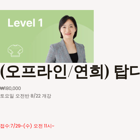
(오프라인/연희) 탑
₩
180,000
토요일 오전반 8/22 개강
접수:7/29~(수) 오전 11시~