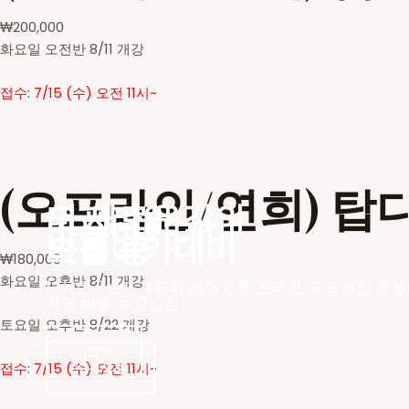
₩
200,000
화요일 오전반 8/11 개강
접수: 7/15 (수) 오전 11시~
(오프라인/연희) 탑
더 새로운
오프라인 강의
바늘아카데미
바늘아카데미
모집 중
₩
180,000
화요일 오후반 8/11 개강
(사)한국손뜨개협회 공식인증 온라인/오프라인 학원
지금 바로 수강신청
토요일 오후반 8/22 개강
더보기
수강신청
수강신청
접수: 7/15 (수) 오전 11시~