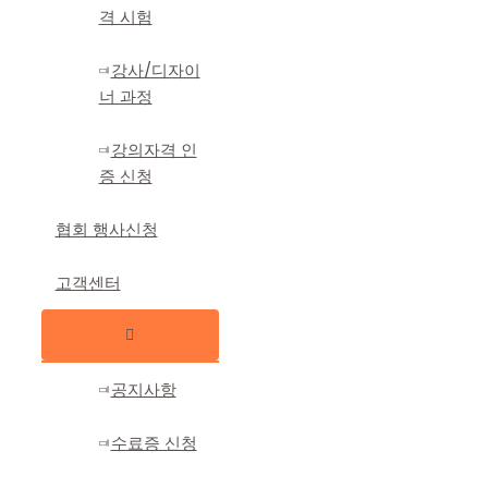
격 시험
강사/디자이
너 과정
강의자격 인
증 신청
협회 행사신청
고객센터
메
뉴
토
글
공지사항
수료증 신청