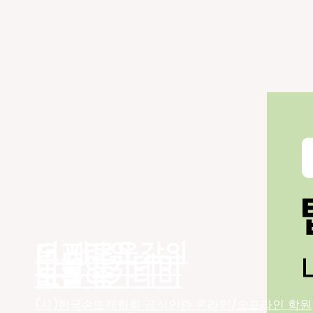
더 새로운
오프라인 강의
바늘아카데미
바늘아카데미
모집 중
(사)한국손뜨개협회 공식인증 온라인/오프라인 학원