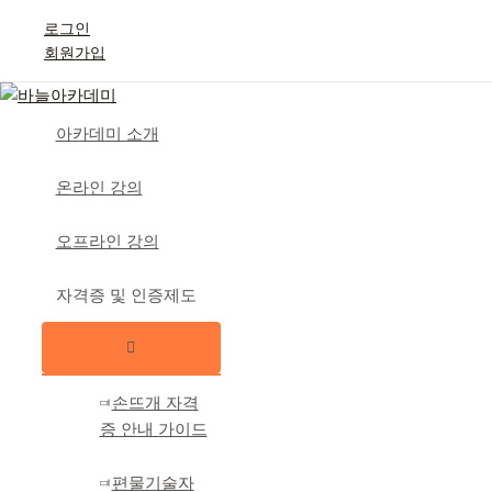
콘
로그인
텐
회원가입
츠
로
건
아카데미 소개
너
뛰
온라인 강의
기
오프라인 강의
자격증 및 인증제도
메
뉴
토
글
손뜨개 자격
증 안내 가이드
편물기술자