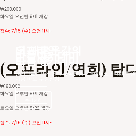
₩
200,000
화요일 오전반 8/11 개강
접수: 7/15 (수) 오전 11시~
더 새로운
오프라인 강의
바늘아카데미
바늘아카데미
모집 중
(오프라인/연희) 탑
(사)한국손뜨개협회 공식인증 온라인/오프라인 학원
지금 바로 수강신청
₩
180,000
화요일 오후반 8/11 개강
더보기
수강신청
수강신청
토요일 오후반 8/22 개강
접수: 7/15 (수) 오전 11시~