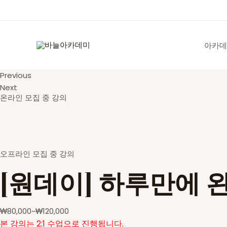
콘
텐
츠
로
아카데
건
너
Previous
뛰
Next
기
온라인 모집 중 강의
오프라인 모집 중 강의
[원데이] 하루만에 
₩
80,000
~
₩
120,000
본 강의는 2:1 수업으로 진행됩니다.