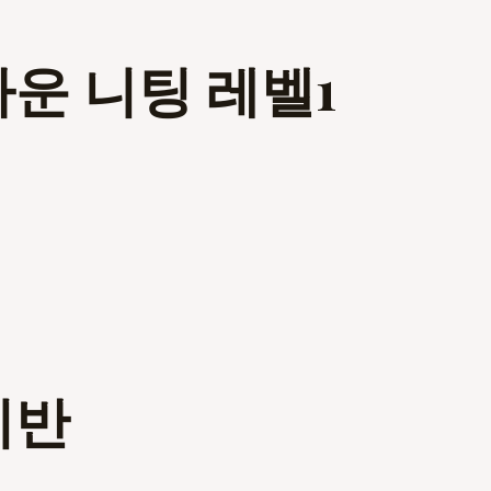
다운 니팅 레벨1
미반