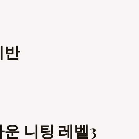
미반
다운 니팅 레벨3