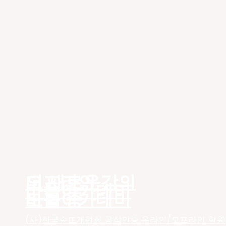
더 새로운
오프라인 강의
바늘아카데미
바늘아카데미
모집 중
(사)한국손뜨개협회 공식인증 온라인/오프라인 학원