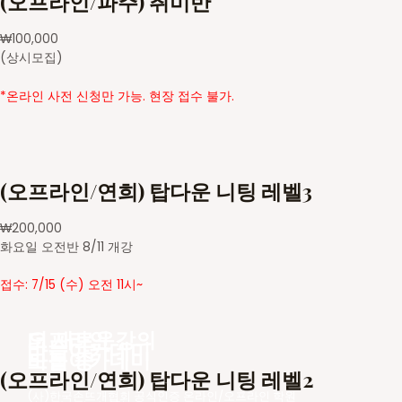
(오프라인/파주) 취미반
₩
100,000
(상시모집)
*온라인 사전 신청만 가능. 현장 접수 불가.
(오프라인/연희) 탑다운 니팅 레벨3
₩
200,000
화요일 오전반 8/11 개강
접수: 7/15 (수) 오전 11시~
더 새로운
오프라인 강의
바늘아카데미
바늘아카데미
모집 중
(오프라인/연희) 탑다운 니팅 레벨2
(사)한국손뜨개협회 공식인증 온라인/오프라인 학원