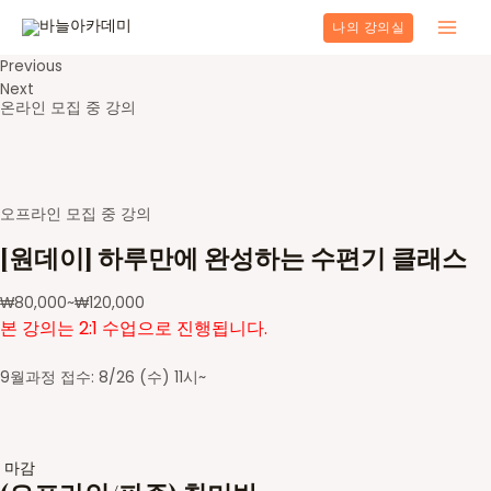
콘
나의 강의실
텐
Main
츠
Previous
로
Men
Next
건
온라인 모집 중 강의
너
뛰
기
오프라인 모집 중 강의
[원데이] 하루만에 완성하는 수편기 클래스
₩
80,000
~
₩
120,000
본 강의는 2:1 수업으로 진행됩니다.
9월과정 접수: 8/26 (수) 11시~
마감