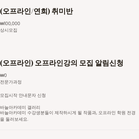
(오프라인/연희) 취미반
₩
100,000
상시모집
(오프라인) 오프라인강의 모집 알림신청
₩
0
전문가과정
모집시작 안내문자 신청
바늘아카데미 갤러리
바늘아카데미 수강생분들이 제작하시게 될 작품과, 오프라인 학원 전경
을 둘러보세요.
영문도안 읽고 숄 만들기
레이스무늬 민소매
스틱 배색 가디건
브리오쉬 탑다운 스웨터
셋인슬리브 자켓
새들 롱 가디건
스트랜디드 세로배색 요크 스웨터
가로무늬 요크 스웨터
브이넥 래글런 스웨터
라운드넥 래글런 스웨터
브리오쉬 조끼
브리오쉬 숄
스틱 배색 숄카라 조끼
아란무늬 하프집업
브이넥 조끼
라운드넥 박스형 스웨터
배색 숄 카라 조끼
앞판무늬 사선주머니 후드 가디건
래글런 스웨터
주머니 달린 가디건
코바늘 기호
무늬 도안
대바늘 무늬도안
의류도식화
바늘아카데미 학원
바늘아카데미 학원
바늘아카데미 학원
DSC05630-2_s
영문도안 읽고 숄 만들기
니트패턴 레벨1 - 무늬뜨기
니트패턴 레벨2
니트패턴 레벨3 - 브리오쉬
셋인슬리브 자켓
탑다운 니팅 레벨3
스트랜디드 세로배색 요크 스웨터
가로무늬 요크 스웨터
브이넥 래글런 스웨터
라운드넥 래글런 스웨터
니트패턴 레벨3 - 브리오쉬
니트패턴 레벨3 - 브리오쉬
니트패턴 레벨2 - 배색&스틱
니트패턴 레벨1 - 무늬뜨기
브이넥 조끼
라운드넥 박스형 스웨터
배색 숄 카라 조끼
앞판무늬 사선주머니 후드 가디건
래글런 스웨터
주머니 달린 가디건
일러스트 도안편집
일러스트 도안편집
일러스트 도안편집
일러스트 도안편집
오프라인 강의 신청 후 수강하게 될 학원입니다.
오프라인 강의 신청 후 수강하게 될 학원입니다.
오프라인 강의 신청 후 수강하게 될 학원입니다.