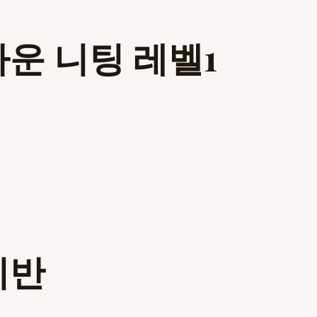
다운 니팅 레벨1
미반