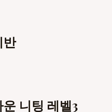
미반
다운 니팅 레벨3