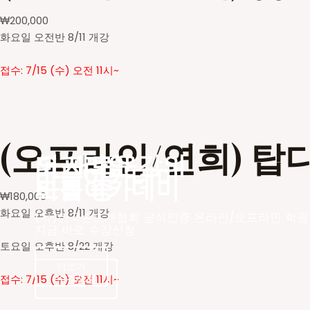
₩
200,000
화요일 오전반 8/11 개강
접수: 7/15 (수) 오전 11시~
(오프라인/연희) 탑
더 새로운
오프라인 강의
바늘아카데미
바늘아카데미
모집 중
₩
180,000
화요일 오후반 8/11 개강
(사)한국손뜨개협회 공식인증 온라인/오프라인 학원
지금 바로 수강신청
토요일 오후반 8/22 개강
더보기
수강신청
수강신청
접수: 7/15 (수) 오전 11시~