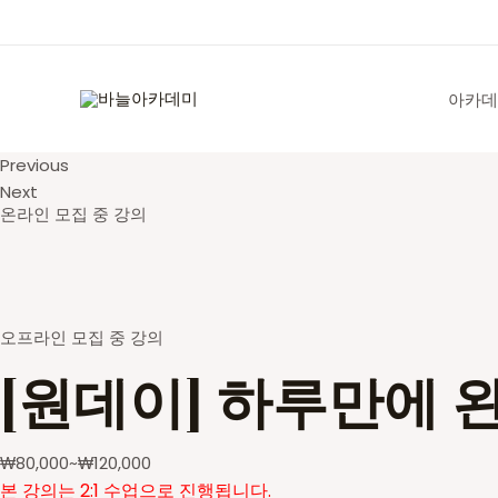
콘
텐
츠
로
아카데
건
너
Previous
뛰
Next
기
온라인 모집 중 강의
오프라인 모집 중 강의
[원데이] 하루만에 
₩
80,000
~
₩
120,000
본 강의는 2:1 수업으로 진행됩니다.