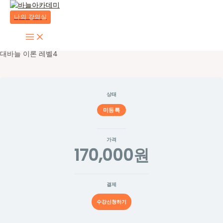
콘
텐
나의 강의실
츠
Main
로
Menu
건
대바늘 이론 레벨4
너
뛰
기
상태
미등록
가격
170,000원
결제
수강신청하기