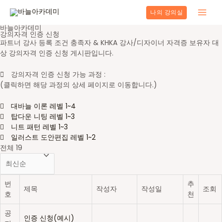
콘
나의 강의실
텐
Main
츠
바늘아카데미
강의자격 인증 신청
로
Men
파트너 강사 등록 조건 충족자 & KHKA 강사/디자이너 자격증 보유자 대
건
상 강의자격 인증 신청 게시판입니다.
너
뛰
강의자격 인증 신청 가능 과정 :
기
(클릭하면 해당 과정의 상세 페이지로 이동합니다.)
대바늘 이론 레벨 1~4
탑다운 니팅 레벨 1~3
니트 패턴 레벨 1~3
일러스트 도안편집 레벨 1~2
전체 19
번
추
제목
작성자
작성일
조회
호
천
공
인증 신청(예시)