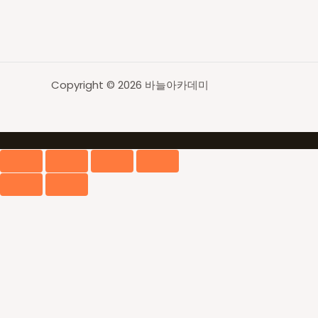
상
품)
탑
다
운
Copyright © 2026 바늘아카데미
니
팅
레
벨
1,2,3
통
합
교
재,
368p
수
량