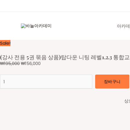
콘
텐
츠
로
아카데
건
너
Sale!
뛰
기
(강사 전용 5권 묶음 상품)탑다운 니팅 레벨1,2,3 통합교재
₩
195,000
₩
156,000
(강
장바구니
사
전
용
상
5
권
묶
음