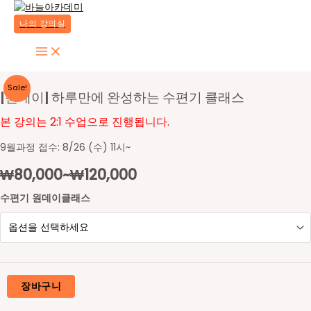
콘
텐
나의 강의실
츠
Main
로
Menu
건
너
Sale!
뛰
[원데이] 하루만에 완성하는 수편기 클래스
기
본 강의는 2:1 수업으로 진행됩니다.
9월과정 접수: 8/26 (수) 11시~
₩
80,000
~
₩
120,000
수편기 원데이클래스
장바구니