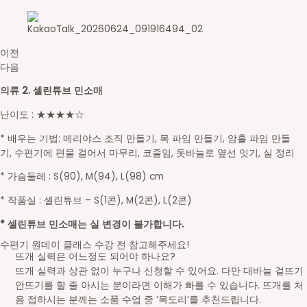
이전
다음
의류 2. 셀린튜브 민소매
난이도 : ★★★
★
☆
* 배우는 기법: 메리야스 조직 만들기, 목 파임 만들기, 암홀 파임 만들
기,
수편기에 편물 걸어서 마무리,
코줄임, 돗바늘로 옆선 잇기, 실 정리
* 가슴둘레 : S(90), M(94), L(98) cm
* 작품실 : 셀린튜브 – S(1콘), M(2콘), L(2콘)
* 셀린튜브 민소매는 실 변경이 불가합니다.
수편기 원데이 클래스 수강 전 참고해주세요!
뜨개 실력은 어느정도 되어야 하나요?
뜨개 실력과 상관 없이 누구나 신청할 수 있어요. 다만 대바늘 겉뜨기
안뜨기를 할 줄 아시는 분이라면 이해가 빠를 수 있습니다. 뜨개를 처
음 접하시는 분께는 소품 수업 중 ‘목도리’를 추천드립니다.