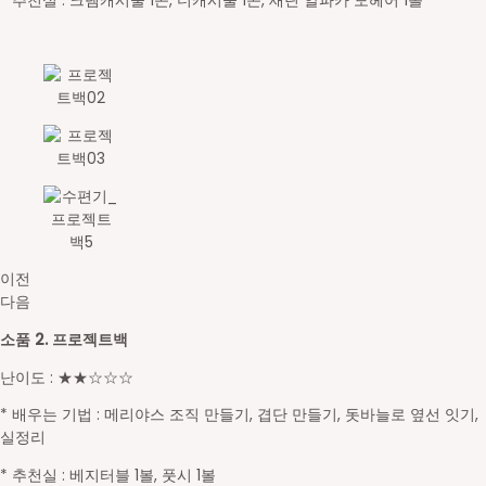
* 추천실 : 크렘캐시울 1콘, 더캐시울 1콘, 새틴 알파카 모헤어 1볼
이전
다음
소품 2. 프로젝트백
난이도 : ★★☆☆☆
* 배우는 기법 : 메리야스 조직 만들기, 겹단 만들기, 돗바늘로 옆선 잇기,
실정리
* 추천실 : 베지터블 1볼, 풋시 1볼