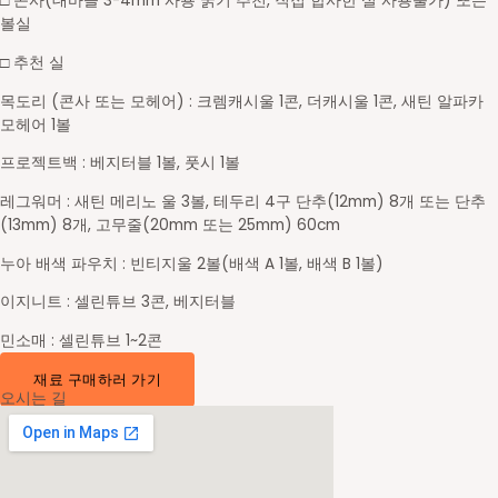
□ 콘사(대바늘 3-4mm 사용 굵기 추천, 직접 합사한 실 사용불가) 또는
볼실
□ 추천 실
목도리 (콘사 또는 모헤어) : 크렘캐시울 1콘, 더캐시울 1콘, 새틴 알파카
모헤어 1볼
프로젝트백 : 베지터블 1볼, 풋시 1볼
레그워머 : 새틴 메리노 울 3볼, 테두리 4구 단추(12mm) 8개 또는 단추
(13mm) 8개, 고무줄(
20mm 또는 25mm)
60cm
누아 배색 파우치 : 빈티지울 2볼(배색 A 1볼, 배색 B 1볼)
이지니트 : 셀린튜브 3콘, 베지터블
민소매 : 셀린튜브 1~2콘
재료 구매하러 가기
오시는 길