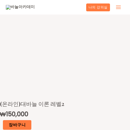
콘
나의 강의실
텐
Main
츠
Men
로
건
너
뛰
기
(온라인)대바늘 이론 레벨2
₩
150,000
장바구니