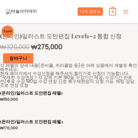
콘
텐
나의 강의실
0
Main
츠
로
Men
건
Sale!
(온라인)일러스트 도안편집 Level1~2 통합 신청
너
뛰
₩
320,000
₩
275,000
기
장바구니
각 레벨의 상세 내용(준비물, 커리큘럼 등)은 아래 상품에서 개별로 확인
해주세요.
현재 페이지에서 수강신청을 해주셔야 할인가로 신청이 가능합니다.
*무제한 수강연장 > 각 강좌 기본 180일 수강기간 제공, 수강기간 만료
전/후로 수강 180일 수강 연장 신청 횟수제한없이 요청 가능. 채팅 상담
으로 연장 요청
(온라인)일러스트 도안편집 레벨1
₩
150,000
(온라인)일러스트 도안편집 레벨2
₩
170,000