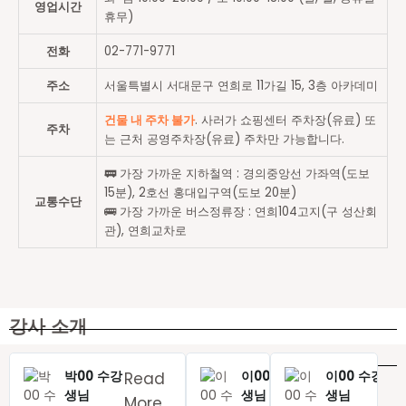
영업시간
휴무)
전화
02-771-9771
주소
서울특별시 서대문구 연희로 11가길 15, 3층 아카데미
건물 내 주차 불가
. 사러가 쇼핑센터 주차장(유료) 또
주차
는 근처 공영주차장(유료) 주차만 가능합니다.
🚃 가장 가까운 지하철역 : 경의중앙선 가좌역(도보
15분), 2호선 홍대입구역(도보 20분)
교통수단
🚌 가장 가까운 버스정류장 : 연희104고지(구 성산회
관), 연희교차로
강사 소개
수강 후기
박00 수강
이00 수강
이00 수강
Read
Read
R
생님
생님
생님
More
More
M