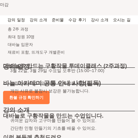
마감
강의 일정
강의 소개
준비물
수강 후기
강사 소개
오시는 길
총 2주 과정
최대 정원 10명
대바늘 입문자
재료비 포함, 뜨개도구 개별준비
대바늘로 만드는 구황작물 투데이클래스 (2주과정)
강의 일정
3월 22일, 3월 29일 수요일 오후반 (15:00~17:00)
바늘 아카데미 공통 안내 사항(필독)
모집인원(최소 5인)미달 시 폐강될 수 있습니다.
개인 사유로 불참시 보강은 불가능합니다.
환불 규정 확인하기
강의 소개
대바늘로 구황작물을 만드는 수업입니다.
귀여운 감자와 고구마를 만들어 볼 수 있어요.
간단한 인형 만들기의 기초를 배울 수 있어요.
이런 분들께 추천드려요