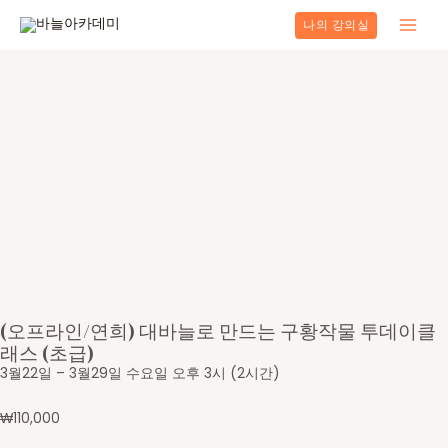
콘
나의 강의실
텐
Main
츠
로
Men
건
너
뛰
기
(오프라인/연희) 대바늘로 만드는 구황작물 투데이클
래스 (초급)
3월22일 – 3월29일 수요일 오후 3시 (2시간)
₩
110,000