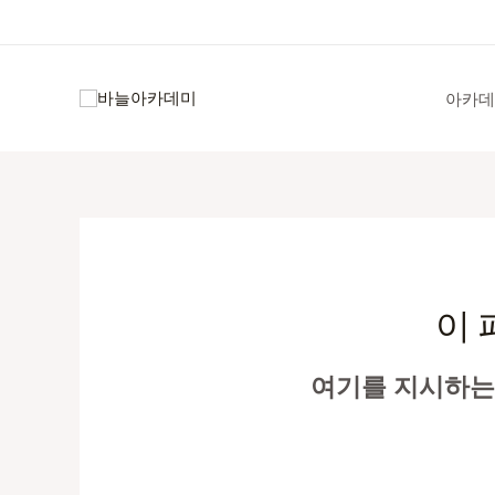
콘
텐
츠
로
아카데
건
너
뛰
기
이 
여기를 지시하는 