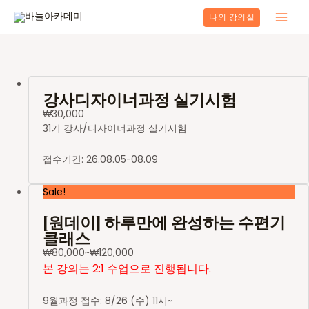
콘
나의 강의실
텐
Main
츠
로
Men
건
너
뛰
강사디자이너과정 실기시험
기
₩
30,000
31기 강사/디자이너과정 실기시험
접수기간: 26.08.05-08.09
Sale!
[원데이] 하루만에 완성하는 수편기
클래스
₩
80,000
~
₩
120,000
본 강의는 2:1 수업으로 진행됩니다.
9월과정 접수: 8/26 (수) 11시~