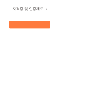
자격증 및 인증제도
메
뉴
토
글