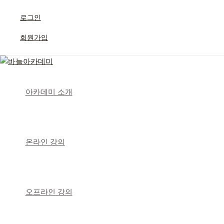
콘
텐
로그인
츠
회원가입
로
건
너
뛰
기
아카데미 소개
온라인 강의
오프라인 강의