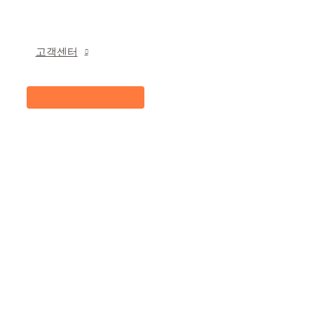
고객센터
메
뉴
토
글